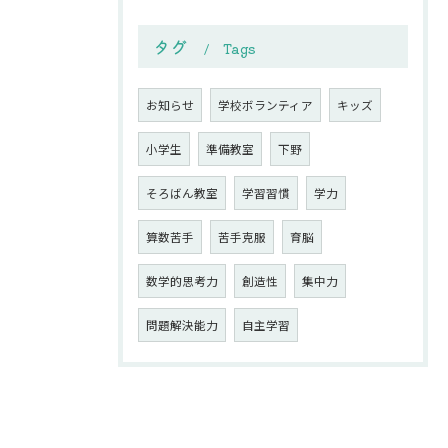
タグ
Tags
お知らせ
学校ボランティア
キッズ
小学生
準備教室
下野
そろばん教室
学習習慣
学力
算数苦手
苦手克服
育脳
数学的思考力
創造性
集中力
問題解決能力
自主学習