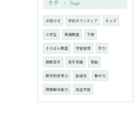
タグ
Tags
お知らせ
学校ボランティア
キッズ
小学生
準備教室
下野
そろばん教室
学習習慣
学力
算数苦手
苦手克服
育脳
数学的思考力
創造性
集中力
問題解決能力
自主学習