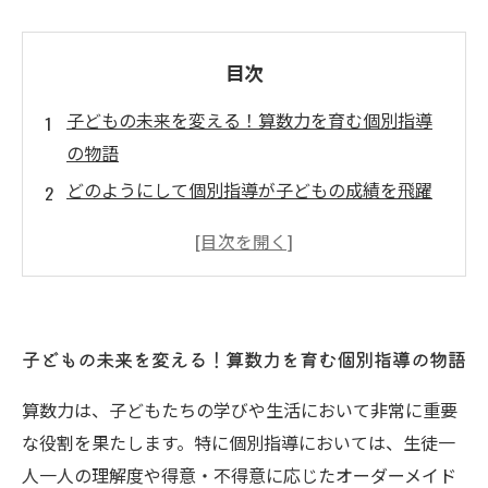
目次
子どもの未来を変える！算数力を育む個別指導
の物語
どのようにして個別指導が子どもの成績を飛躍
的に向上させるのか
そろばん教室での個別指導：子ども一人ひとり
への特別なアプローチ
算数力向上の秘密：具体的な成功事例とその影
子どもの未来を変える！算数力を育む個別指導の物語
響
保護者必見！個別指導がもたらす算数力アップ
算数力は、子どもたちの学びや生活において非常に重要
のメリット
な役割を果たします。特に個別指導においては、生徒一
個別指導の効果を最大限に引き出すプログラム
人一人の理解度や得意・不得意に応じたオーダーメイド