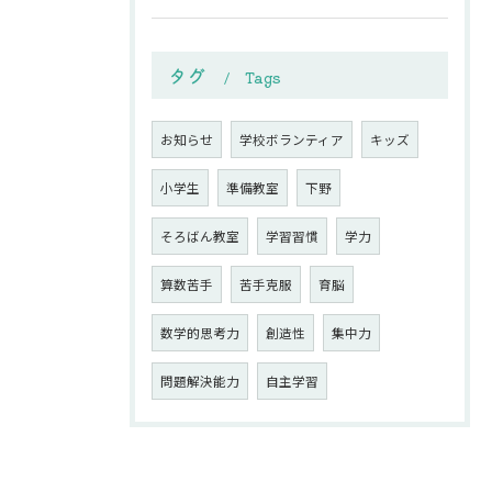
タグ
Tags
お知らせ
学校ボランティア
キッズ
小学生
準備教室
下野
そろばん教室
学習習慣
学力
算数苦手
苦手克服
育脳
数学的思考力
創造性
集中力
問題解決能力
自主学習