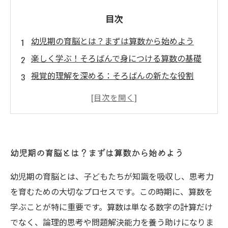
目次
幼児期の育脳とは？まずは算数から始めよう
楽しく学ぶ！そろばんで身につける算数の基礎
視覚的理解を深める：そろばんの新たな役割
遊びながら育む：集中力と論理的思考の重要性
育脳と算数の相乗効果：将来の可能性を広げる
成功する学びのステップ：幼児からの育脳プラ
ン
幼児期の育脳とは？まずは算数から始めよう
未来を担う子どもたちへ：育脳と算数の融合が
もたらす影響
幼児期の育脳とは、子どもたちが知識を吸収し、思考力
を育むための大切なプロセスです。この時期に、算数を
学ぶことが特に重要です。算数は単なる数字の計算だけ
でなく、論理的思考や問題解決能力を養う助けになりま