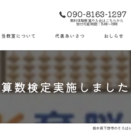
090-8163-1297
無料体験教室や入会はこちらから
受付可能時間：15時～19時
当教室について
代表あいさつ
おしらせ
使用する教材について
ギャラリー
検定試験について
よくある質問
算数検定実施しました
授業料
栃木県下野市のそろば