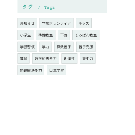
タグ
Tags
お知らせ
学校ボランティア
キッズ
小学生
準備教室
下野
そろばん教室
学習習慣
学力
算数苦手
苦手克服
育脳
数学的思考力
創造性
集中力
問題解決能力
自主学習