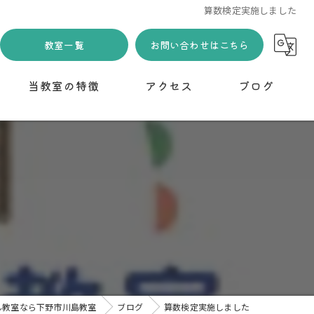
算数検定実施しました
教室一覧
お問い合わせはこちら
当教室の特徴
アクセス
ブログ
習い事
下野市川島教室
コラム
小学生
幼児
無料体験
初めて
ん教室なら下野市川島教室
ブログ
算数検定実施しました