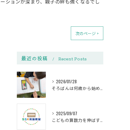
ケーションが深まり、親子の絆も強くなるでし
次のページ >
最近の投稿
Recent Posts
2026/01/28
そろばんは何歳から始める？下野市SSK育脳教室の教室選びと体験ガイド
2025/09/07
こどもの算数力を伸ばす個別指導の効果