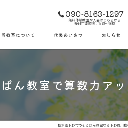
090-8163-1297
無料体験教室や入会はこちらから
受付可能時間：15時～19時
当教室について
代表あいさつ
おしらせ
使用する教材について
ギャラリー
検定試験について
よくある質問
ろばん教室で算数力アッ
授業料
栃木県下野市のそろばん教室なら下野市川島