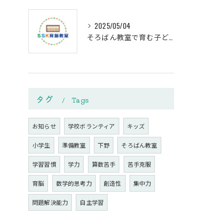
2025/05/04
そろばん教室で育む子どもの思考力
タグ
Tags
お知らせ
学校ボランティア
キッズ
小学生
準備教室
下野
そろばん教室
学習習慣
学力
算数苦手
苦手克服
育脳
数学的思考力
創造性
集中力
問題解決能力
自主学習