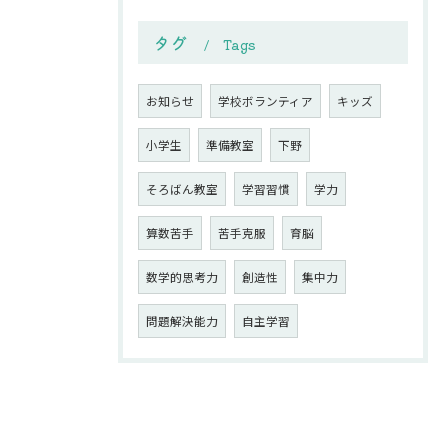
タグ
Tags
お知らせ
学校ボランティア
キッズ
小学生
準備教室
下野
そろばん教室
学習習慣
学力
算数苦手
苦手克服
育脳
数学的思考力
創造性
集中力
問題解決能力
自主学習