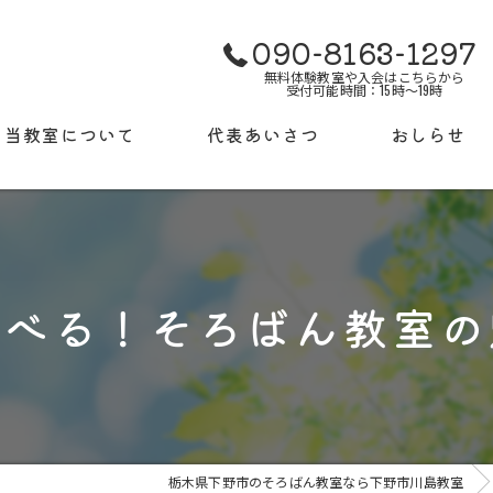
090-8163-1297
無料体験教室や入会はこちらから
受付可能時間：15時～19時
当教室について
代表あいさつ
おしらせ
使用する教材について
ギャラリー
検定試験について
よくある質問
学べる！そろばん教室の
授業料
栃木県下野市のそろばん教室なら下野市川島教室