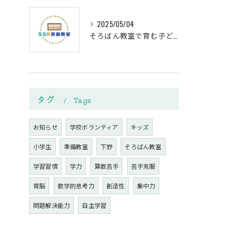
2025/05/04
そろばん教室で育む子どもの思考力
タグ
Tags
お知らせ
学校ボランティア
キッズ
小学生
準備教室
下野
そろばん教室
学習習慣
学力
算数苦手
苦手克服
育脳
数学的思考力
創造性
集中力
問題解決能力
自主学習