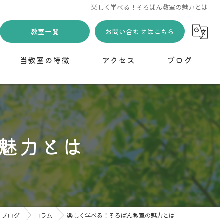
楽しく学べる！そろばん教室の魅力とは
教室一覧
お問い合わせはこちら
当教室の特徴
アクセス
ブログ
習い事
下野市川島教室
コラム
小学生
魅力とは
幼児
無料体験
初めて
ブログ
コラム
楽しく学べる！そろばん教室の魅力とは