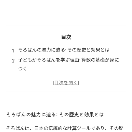
目次
そろばんの魅力に迫る: その歴史と効果とは
子どもがそろばんを学ぶ理由: 算数の基礎が身に
つく
そろばんで鍛える集中力: 学びの効果を深掘り
実際の教室での体験: 子どもたちの成長ストーリ
ー
楽しみながら学ぶ: そろばんがもたらす算数力の
そろばんの魅力に迫る: その歴史と効果とは
向上
そろばん教育の未来: 次世代に伝えたい力とは
そろばんは、日本の伝統的な計算ツールであり、その歴