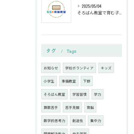
2025/05/04
そろばん教室で育む子どもの思考力
タグ
Tags
お知らせ
学校ボランティア
キッズ
小学生
準備教室
下野
そろばん教室
学習習慣
学力
算数苦手
苦手克服
育脳
数学的思考力
創造性
集中力
問題解決能力
自主学習