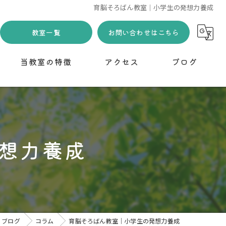
育脳そろばん教室｜小学生の発想力養成
教室一覧
お問い合わせはこちら
当教室の特徴
アクセス
ブログ
習い事
下野市川島教室
コラム
小学生
想力養成
幼児
無料体験
初めて
ブログ
コラム
育脳そろばん教室｜小学生の発想力養成