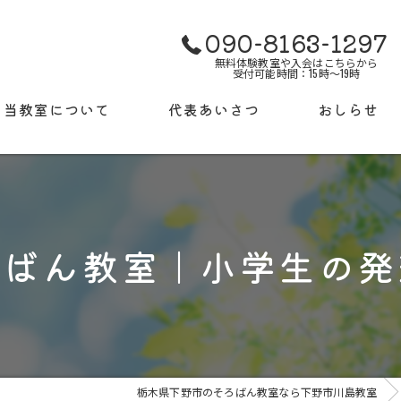
090-8163-1297
無料体験教室や入会はこちらから
受付可能時間：15時～19時
当教室について
代表あいさつ
おしらせ
使用する教材について
ギャラリー
検定試験について
よくある質問
ろばん教室｜小学生の発
授業料
栃木県下野市のそろばん教室なら下野市川島教室