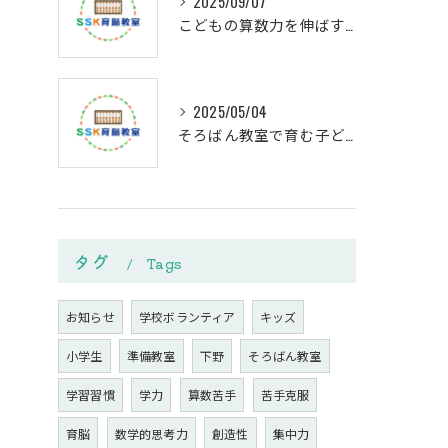
2025/09/07
こどもの算数力を伸ばす個別指導の効果
2025/05/04
そろばん教室で育む子どもの思考力
タグ
Tags
お知らせ
学校ボランティア
キッズ
小学生
準備教室
下野
そろばん教室
学習習慣
学力
算数苦手
苦手克服
育脳
数学的思考力
創造性
集中力