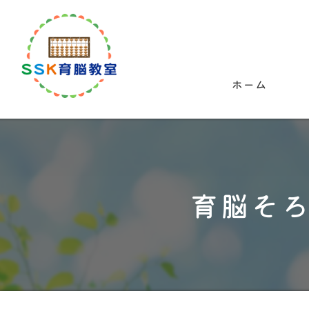
ホーム
育脳そ